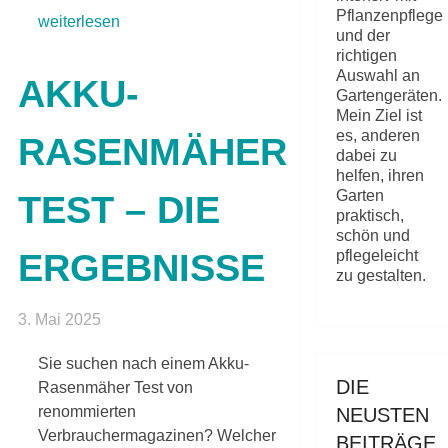
Pflanzenpflege
weiterlesen
und der
richtigen
Auswahl an
AKKU-
Gartengeräten.
Mein Ziel ist
es, anderen
RASENMÄHER
dabei zu
helfen, ihren
Garten
TEST – DIE
praktisch,
schön und
ERGEBNISSE
pflegeleicht
zu gestalten.
3. Mai 2025
Sie suchen nach einem Akku-
DIE
Rasenmäher Test von
renommierten
NEUSTEN
Verbrauchermagazinen? Welcher
BEITRÄGE