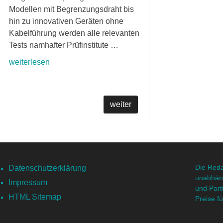
Modellen mit Begrenzungsdraht bis
hin zu innovativen Geräten ohne
Kabelführung werden alle relevanten
Tests namhafter Prüfinstitute …
weiterlesen
weiter
Die Reda
Datenschutzerklärung
unabhäng
Impressum
und Part
HTML Sitemap
Preise f