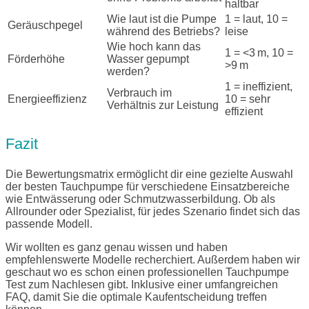
haltbar
Wie laut ist die Pumpe
1 = laut, 10 =
Geräuschpegel
während des Betriebs?
leise
Wie hoch kann das
1 = <3 m, 10 =
Förderhöhe
Wasser gepumpt
>9 m
werden?
1 = ineffizient,
Verbrauch im
Energieeffizienz
10 = sehr
Verhältnis zur Leistung
effizient
Fazit
Die Bewertungsmatrix ermöglicht dir eine gezielte Auswahl
der besten Tauchpumpe für verschiedene Einsatzbereiche
wie Entwässerung oder Schmutzwasserbildung. Ob als
Allrounder oder Spezialist, für jedes Szenario findet sich das
passende Modell.
Wir wollten es ganz genau wissen und haben
empfehlenswerte Modelle recherchiert. Außerdem haben wir
geschaut wo es schon einen professionellen Tauchpumpe
Test zum Nachlesen gibt. Inklusive einer umfangreichen
FAQ, damit Sie die optimale Kaufentscheidung treffen