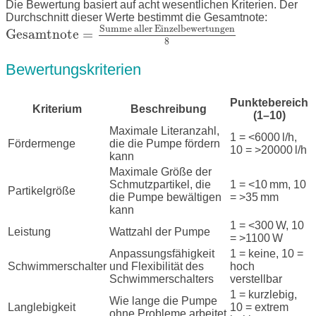
Die Bewertung basiert auf acht wesentlichen Kriterien. Der
Durchschnitt dieser Werte bestimmt die Gesamtnote:
Summe aller Einzelbewertungen
Gesamtnote
=
8
Bewertungskriterien
Punktebereich
Kriterium
Beschreibung
(1–10)
Maximale Literanzahl,
1 = <6000 l/h,
Fördermenge
die die Pumpe fördern
10 = >20000 l/h
kann
Maximale Größe der
Schmutzpartikel, die
1 = <10 mm, 10
Partikelgröße
die Pumpe bewältigen
= >35 mm
kann
1 = <300 W, 10
Leistung
Wattzahl der Pumpe
= >1100 W
Anpassungsfähigkeit
1 = keine, 10 =
Schwimmerschalter
und Flexibilität des
hoch
Schwimmerschalters
verstellbar
1 = kurzlebig,
Wie lange die Pumpe
Langlebigkeit
10 = extrem
ohne Probleme arbeitet