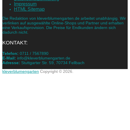
Impressum
HTML Sitemap
Die Redaktion von kleverblumengarten.de arbeitet unabhängig. Wir
verlinken auf ausgewählte Online-Shops und Partner und erhalten
eine Verkaufsprovision. Die Preise für Endkunden ändern sich
dadurch nicht.
KONTAKT:
Telefon:
0711 / 7567890
E-Mail:
info@kleverblumengarten.de
Adresse:
Stuttgarter Str. 59, 70734 Fellbach
kleverblumengarten
Copyright © 2026.