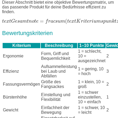
Dieser Abschnitt bietet eine objektive Bewertungsmatrix, um
das passende Produkt für deine Bedürfnisse effizient zu
finden.
=
(
t
e
x
t
G
e
s
a
m
t
n
o
t
e
f
r
a
c
s
u
m
t
e
x
t
K
r
i
t
e
r
i
u
m
s
p
u
n
k
t
Bewertungskriterien
Kriterium
Beschreibung
1–10 Punkte
Gewi
1 = schlecht,
Form, Griff und
Ergonomie
10 =
2
Bequemlichkeit
ausgezeichnet
Aufsammelleistung
1 = gering, 10
Effizienz
bei Laub und
3
= hoch
Abfällen
Größe des
1 = klein, 10 =
Fassungsvermögen
2
Fangsackes
groß
1 = schwer
Einstellung und
Bürstenhöhe
einzustellen,
1
Flexibilität
10 = einfach
Einfachheit der
1 = schwer, 10
Gewicht
2
Bewegung
= leicht