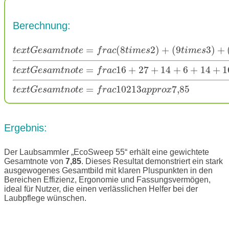
Berechnung:
=
(
8
2
)
+
(
9
3
)
+
t
e
x
t
G
e
s
a
m
t
n
o
t
e
f
r
a
c
t
i
m
e
s
t
i
m
e
s
=
16
+
27
+
14
+
6
+
14
+
1
t
e
x
t
G
e
s
a
m
t
n
o
t
e
f
r
a
c
=
102
13
7
,
85
t
e
x
t
G
e
s
a
m
t
n
o
t
e
f
r
a
c
a
p
p
r
o
x
Ergebnis:
Der Laubsammler „EcoSweep 55“ erhält eine gewichtete
Gesamtnote von
7,85
. Dieses Resultat demonstriert ein stark
ausgewogenes Gesamtbild mit klaren Pluspunkten in den
Bereichen Effizienz, Ergonomie und Fassungsvermögen,
ideal für Nutzer, die einen verlässlichen Helfer bei der
Laubpflege wünschen.