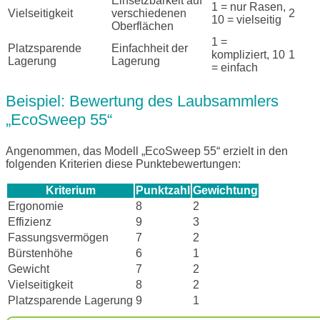
Einsetzbarkeit auf
1 = nur Rasen,
Vielseitigkeit
verschiedenen
2
10 = vielseitig
Oberflächen
1 =
Platzsparende
Einfachheit der
kompliziert, 10
1
Lagerung
Lagerung
= einfach
Beispiel: Bewertung des Laubsammlers
„EcoSweep 55“
Angenommen, das Modell „EcoSweep 55“ erzielt in den
folgenden Kriterien diese Punktebewertungen:
Kriterium
Punktzahl
Gewichtung
Ergonomie
8
2
Effizienz
9
3
Fassungsvermögen
7
2
Bürstenhöhe
6
1
Gewicht
7
2
Vielseitigkeit
8
2
Platzsparende Lagerung
9
1